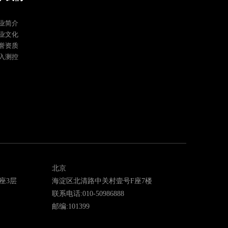
业简介
业文化
誉资质
入测控
北京
座3层
海淀区北清路中关村壹号F座7楼
联系电话:010-50986888
邮编:101399