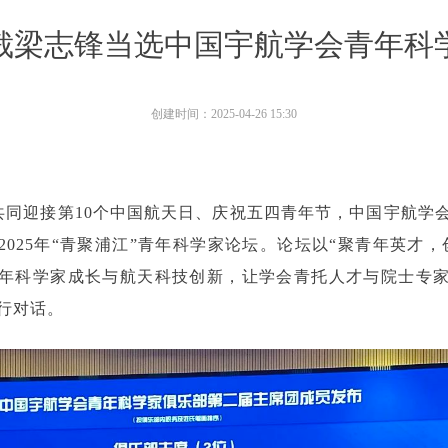
裁梁志锋当选中国宇航学会青年科
创建时间：
2025-04-26
15:30
为共同迎接第10个中国航天日、庆祝五四青年节，中国宇航学
2025年“青聚浦江”青年科学家论坛。论坛以“聚青年英才，
年科学家成长与航天科技创新，让学会青托人才与院士专
行对话。