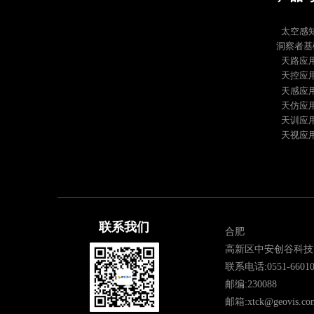
太空感
洞察者基
天路应
天控应
天感应
天仿应
天训应
天视应
联系我们
合肥
高新区中安创谷科技园
联系电话:0551-66010
邮编:230088
邮箱:xtck@geovis.co