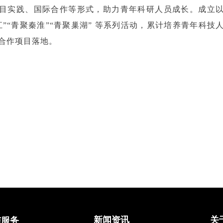
目实践、国际合作等形式，助力青年科研人员成长。成立
江”“青聚秦淮”“青聚巢湖” 等系列活动，累计培养青年科技
合作项目落地。
新闻资讯
关
与服务