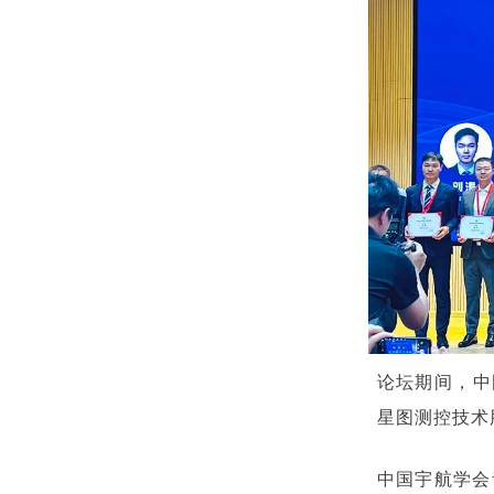
论坛期间，中
星图测控技术
中国宇航学会